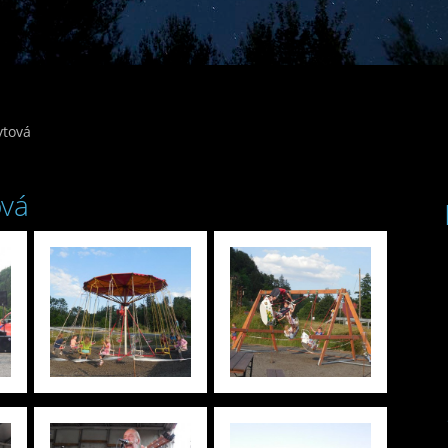
ytová
ová