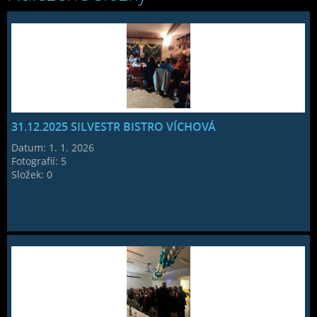
31.12.2025 SILVESTR BISTRO VÍCHOVÁ
Datum:
1. 1. 2026
Fotografií:
5
Složek:
0