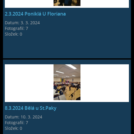
2.3.2024 Poniklá U Floriana
Datum:
3. 3. 2024
Fotografií:
7
Složek:
0
8.3.2024 Bělá u St.Paky
Datum:
10. 3. 2024
Fotografií:
7
Složek:
0