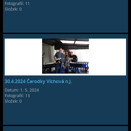
Fotografií:
11
Složek:
0
30.4.2024 Čarodky Víchová n.J.
Datum:
1. 5. 2024
Fotografií:
13
Složek:
0