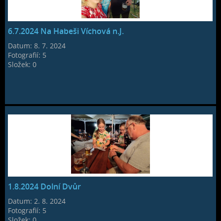
6.7.2024 Na Habeši Víchová n.J.
Datum:
8. 7. 2024
Fotografií:
5
Složek:
0
1.8.2024 Dolní Dvůr
Datum:
2. 8. 2024
Fotografií:
5
Složek:
0