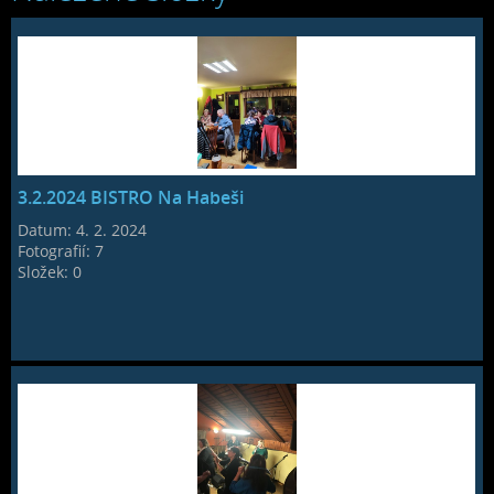
3.2.2024 BISTRO Na Habeši
Datum:
4. 2. 2024
Fotografií:
7
Složek:
0