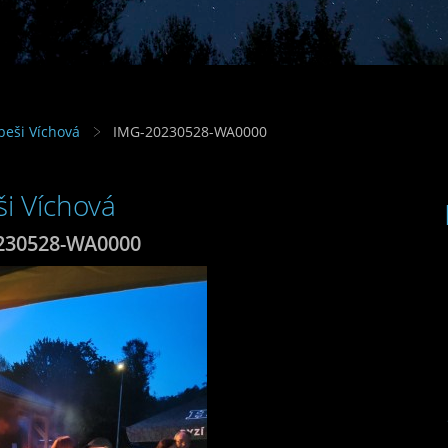
beši Víchová
IMG-20230528-WA0000
i Víchová
230528-WA0000