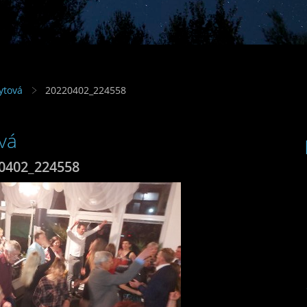
ytová
20220402_224558
vá
0402_224558