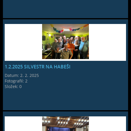
1.2.2025 SILVESTR NA HABEŠI
Datum:
2. 2. 2025
Fotografií:
2
Složek:
0