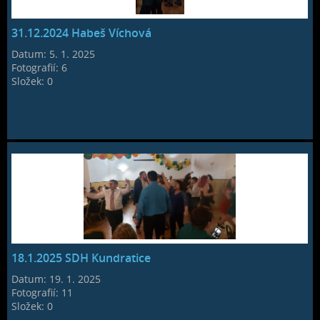
31.12.2024 Habeš Víchová
Datum:
5. 1. 2025
Fotografií:
6
Složek:
0
18.1.2025 SDH Kundratice
Datum:
19. 1. 2025
Fotografií:
11
Složek:
0