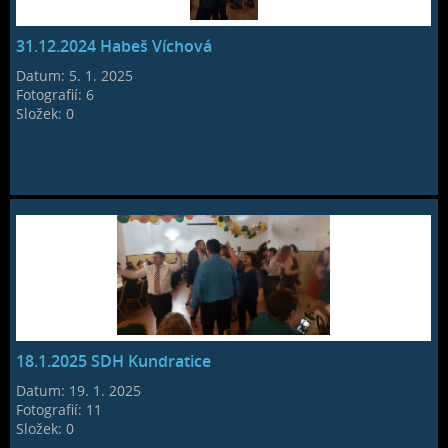
31.12.2024 Habeš Víchová
Datum:
5. 1. 2025
Fotografií:
6
Složek:
0
18.1.2025 SDH Kundratice
Datum:
19. 1. 2025
Fotografií:
11
Složek:
0