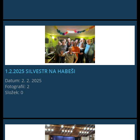
1.2.2025 SILVESTR NA HABEŠI
Datum:
2. 2. 2025
Fotografií:
2
Složek:
0